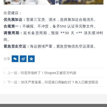
出货建议：
优先雅加达：
暂避三宝垄、泗水，选择雅加达合规清关。
合规第一：
不瞒报、不
冲货
，备齐SNI 认证等完整文件。
调整周期：
延长备货周期，预留 **30 天 +** 清关缓冲时
间。
紧急货走空运：
海运拥堵严重，紧急货物优先空运渠道。
分享
上一篇：
印尼市场炸了！Shopee又被官方约谈
下一篇：
30天严查落幕，印尼港口再触红灯？有人已断货限流