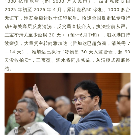
1000 亿
印尼盾
（约 5000 万人民币）。该走私团伙自
2025 年初至 2026 年 4 月，累计走私50 余柜、1000 多台
无证车，涉案金额达数十亿印尼盾。恰逢全国反走私专项行
动+海关高层反腐清洗，反贪局直接介入，执法空前从严。
三宝垄清关至少延误 30 天 +（预计6月中旬），
泗水港口
持
续瘫痪，大量货主转向雅加达（雅加达已超负荷，清关需 7
—14 天）。雅加达已执行 “货物超 30 天入监管仓，超 90
天没收拍卖”，三宝垄、泗水将同步实施，灰清模式彻底终
结。